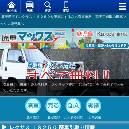
鹿児島市でレクサス ＩＳ２５０を廃車にするなら引取無料、高査定買取の廃車マ
ックス鹿児島へ
引取費用、廃車手続き代行料、スクラップ費用、印紙代等、全て無料で行わせ
ていただきます。
廃車依頼
査定依頼
よくある質問
引取実績
レクサス ＩＳ２５０ 廃車引取り情報
不要になった
専門スタッフ
廃車全般に関
廃車で引取っ