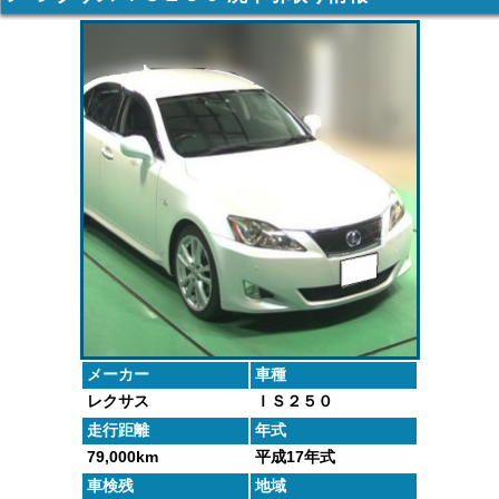
車の廃車手続
がしっかりと
するよくある
た車や下取り
きを行いま
査定いたしま
質問にお答え
で買取った車
す。
す。
します。
の実績デー
タ。
メーカー
車種
レクサス
ＩＳ２５０
走行距離
年式
79,000km
平成17年式
車検残
地域