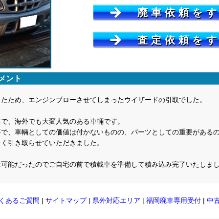
廃車依頼を
査定依頼を
メント
ったため、エンジンブローさせてしまったウイザードの引取でした。
車で、海外でも大変人気のある車輛です。
事で、車輛としての価値は付かないものの、パーツとしての重要がある
なく引き取らせていただきました。
は可能だったのでご自宅の前で積載車を準備して積み込み完了いたしま
くあるご質問
|
サイトマップ
|
県外対応エリア
|
福岡廃車専用受付
|
中