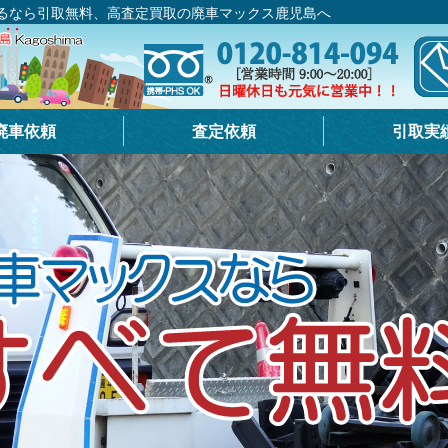
するなら引取無料、高査定買取の廃車マックス鹿児島へ
廃車依頼
査定依頼
引取実