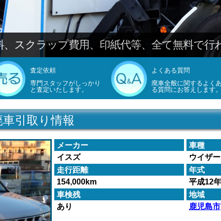
料、スクラップ費用、印紙代等、全て無料で行
査定依頼
よくある質問
専門スタッフがしっかり
廃車全般に関するよく
と査定いたします。
る質問にお答えします
廃車引取り情報
メーカー
車種
イスズ
ウイザー
走行距離
年式
154,000km
平成12
車検残
地域
あり
鹿児島市