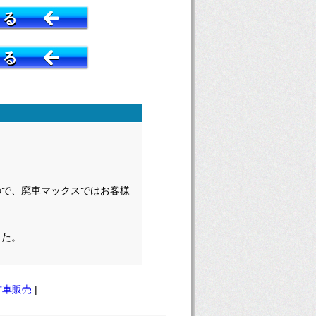
する
する
ので、廃車マックスではお客様
した。
古車販売
|