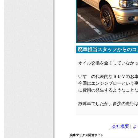
廃車担当スタッフからのコ
オイル交換を全くしていなか
いすゞの代表的なＳＵＶのお
今回はエンジンブローという
に費用の発生するようなこと
故障車でしたが、多少の走行
|
会社概要
|
よ
廃車マックス関連サイト