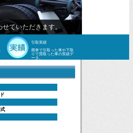
わせていただきます。
引取実績
あ
廃車で引取った車や下取
。
りで買取った車の実績デ
ータ。
ド
年式