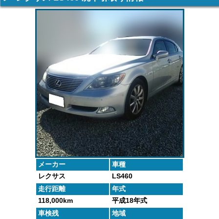
車の廃車手続
がしっかりと
するよくある
た車や下取り
きを行いま
査定いたしま
質問にお答え
で買取った車
す。
す。
します。
の実績デー
タ。
メーカー
車種
レクサス
LS460
走行距離
年式
118,000km
平成18年式
車検残
地域