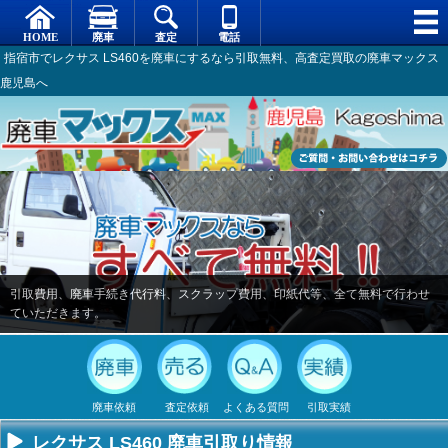
指宿市でレクサス LS460を廃車にするなら引取無料、高査定買取の廃車マックス
鹿児島へ
引取費用、廃車手続き代行料、スクラップ費用、印紙代等、全て無料で行わせ
ていただきます。
廃車依頼
査定依頼
よくある質問
引取実績
レクサス LS460 廃車引取り情報
不要になった
専門スタッフ
廃車全般に関
廃車で引取っ