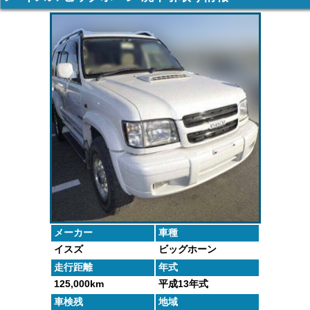
車の廃車手続
がしっかりと
するよくある
た車や下取り
きを行いま
査定いたしま
質問にお答え
で買取った車
す。
す。
します。
の実績デー
タ。
メーカー
車種
イスズ
ビッグホーン
走行距離
年式
125,000km
平成13年式
車検残
地域