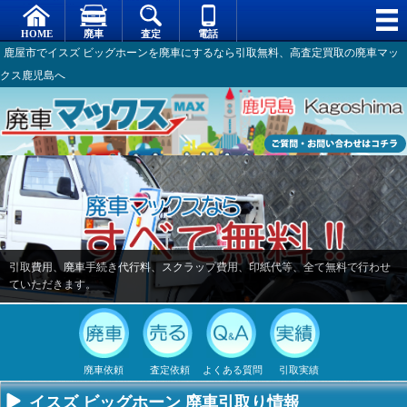
鹿屋市でイスズ ビッグホーンを廃車にするなら引取無料、高査定買取の廃車マッ
クス鹿児島へ
引取費用、廃車手続き代行料、スクラップ費用、印紙代等、全て無料で行わせ
ていただきます。
廃車依頼
査定依頼
よくある質問
引取実績
イスズ ビッグホーン 廃車引取り情報
不要になった
専門スタッフ
廃車全般に関
廃車で引取っ