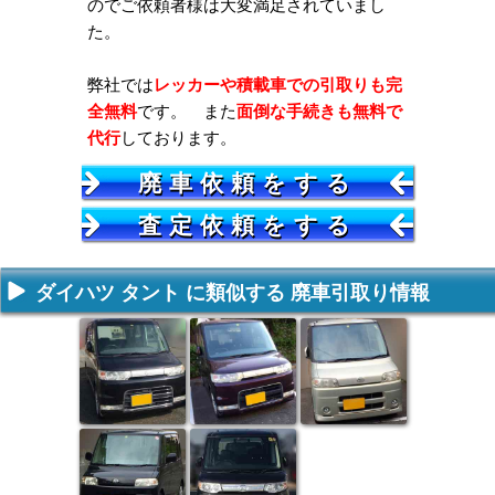
のでご依頼者様は大変満足されていまし
た。
弊社では
レッカーや積載車での引取りも完
全無料
です。 また
面倒な手続きも無料で
代行
しております。
廃車依頼をする
査定依頼をする
ダイハツ タント に類似する 廃車引取り情報