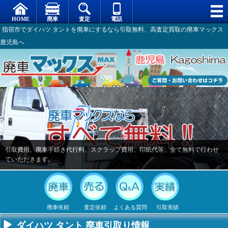
指宿市でダイハツ タントを廃車にするなら引取無料、高査定買取の廃車マックス
鹿児島へ
引取費用、廃車手続き代行料、スクラップ費用、印紙代等、全て無料で行わせ
ていただきます。
廃車依頼
査定依頼
よくある質問
引取実績
ダイハツ タント 廃車引取り情報
不要になった
専門スタッフ
廃車全般に関
廃車で引取っ