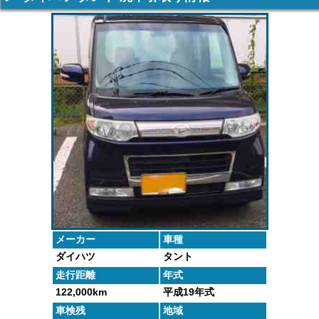
車の廃車手続
がしっかりと
するよくある
た車や下取り
きを行いま
査定いたしま
質問にお答え
で買取った車
す。
す。
します。
の実績デー
タ。
メーカー
車種
ダイハツ
タント
走行距離
年式
122,000km
平成19年式
車検残
地域