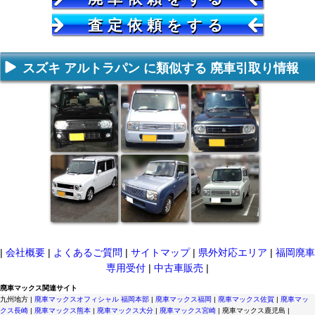
査定依頼をする
スズキ アルトラパン に類似する 廃車引取り情報
|
会社概要
|
よくあるご質問
|
サイトマップ
|
県外対応エリア
|
福岡廃車
専用受付
|
中古車販売
|
廃車マックス関連サイト
九州地方 |
廃車マックスオフィシャル 福岡本部
|
廃車マックス福岡
|
廃車マックス佐賀
|
廃車マッ
クス長崎
|
廃車マックス熊本
|
廃車マックス大分
|
廃車マックス宮崎
| 廃車マックス鹿児島 |