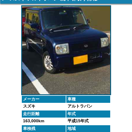
車の廃車手続
がしっかりと
するよくある
た車や下取り
きを行いま
査定いたしま
質問にお答え
で買取った車
す。
す。
します。
の実績デー
タ。
メーカー
車種
スズキ
アルトラパン
走行距離
年式
163,000km
平成15年式
車検残
地域