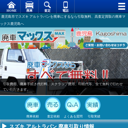
鹿児島市でスズキ アルトラパンを廃車にするなら引取無料、高査定買取の廃車マ
ックス鹿児島へ
引取費用、廃車手続き代行料、スクラップ費用、印紙代等、全て無料で行わせ
ていただきます。
廃車依頼
査定依頼
よくある質問
引取実績
スズキ アルトラパン 廃車引取り情報
不要になった
専門スタッフ
廃車全般に関
廃車で引取っ