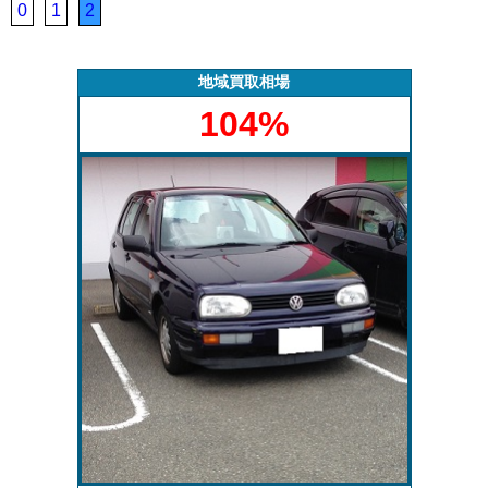
きを行いま
査定いたしま
質問にお答え
で買取った車
0
1
2
す。
す。
します。
の実績デー
タ。
地域買取相場
104%