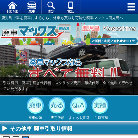
鹿児島で車を廃車にするなら、外車も買取り可能な廃車マックス鹿児島へ
引取費用、廃車手続き代行料、スクラップ費用、印紙代等、全て無料で行わせ
ていただきます。
廃車依頼
査定依頼
よくある質問
引取実績
その他車 廃車引取り情報
不要になった
専門スタッフ
廃車全般に関
廃車で引取っ
車の廃車手続
がしっかりと
するよくある
た車や下取り