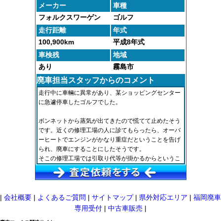
メーカー
車種
フォルクスワーゲン
ゴルフ
走行距離
年式
100,900km
平成8年式
車検残
地域
あり
霧島市
廃車担当スタッフからのコメント
走行中に車輛に異常があり、某ショッピングセンター
に急遽停車したゴルフでした。
ボンネットから蒸気が出てきたので慌てて止めたそう
です。近くの修理工場の人に診てもらったら、オーバ
ーヒートでエンジンがかなり重症だということを告げ
られ、廃車にすることにしたそうです。
そこの修理工場では引取り代等が掛かるからというこ
とで、無料の業者を探していてご連絡いただきまし
た。
翌日には引取の段取りをして完了いたしました。
|
会社概要
|
よくあるご質問
|
サイトマップ
|
県外対応エリア
|
福岡廃車
専用受付
|
中古車販売
|