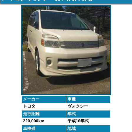
車の廃車手続
がしっかりと
するよくある
た車や下取り
きを行いま
査定いたしま
質問にお答え
で買取った車
す。
す。
します。
の実績デー
タ。
メーカー
車種
トヨタ
ヴォクシー
走行距離
年式
220,000km
平成16年式
車検残
地域