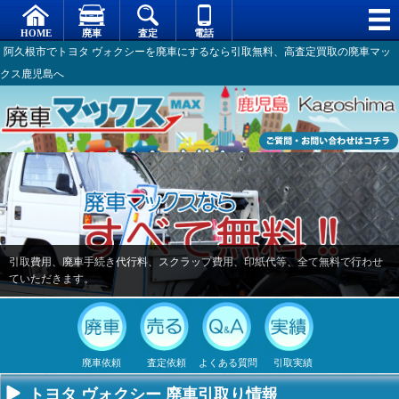
阿久根市でトヨタ ヴォクシーを廃車にするなら引取無料、高査定買取の廃車マッ
クス鹿児島へ
引取費用、廃車手続き代行料、スクラップ費用、印紙代等、全て無料で行わせ
ていただきます。
廃車依頼
査定依頼
よくある質問
引取実績
トヨタ ヴォクシー 廃車引取り情報
不要になった
専門スタッフ
廃車全般に関
廃車で引取っ