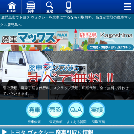
鹿児島市でトヨタ ヴォクシーを廃車にするなら引取無料、高査定買取の廃車マッ
クス鹿児島へ
引取費用、廃車手続き代行料、スクラップ費用、印紙代等、全て無料で行わせ
ていただきます。
廃車依頼
査定依頼
よくある質問
引取実績
トヨタ ヴォクシー 廃車引取り情報
不要になった
専門スタッフ
廃車全般に関
廃車で引取っ