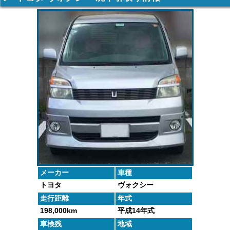
車の廃車手続
がしっかりと
するよくある
た車や下取り
きを行いま
査定いたしま
質問にお答え
で買取った車
す。
す。
します。
の実績デー
タ。
メーカー
車種
トヨタ
ヴォクシー
走行距離
年式
198,000km
平成14年式
車検残
地域